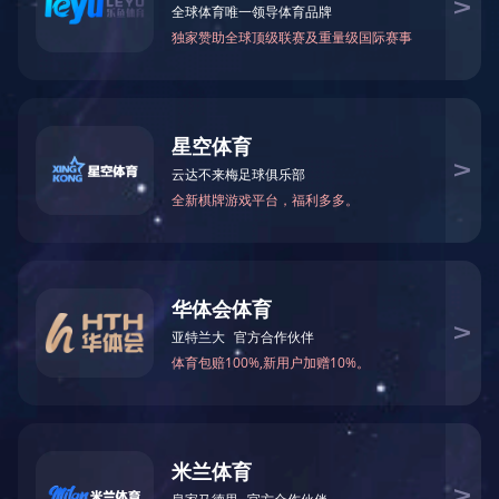
3C数码锂电池
18650电池组
高倍率锂电池
耐低温锂电池
耐高温锂电池
手持设备锂电池
智能家居锂电池
18650电池组